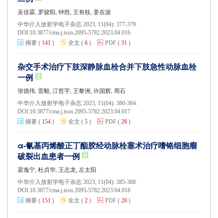
吴佳霖, 罗骏阳, 钟胜, 王有枝, 姜在波
中华介入放射学电子杂志 2023, 11(04): 377-379.
DOI:
10.3877/cma.j.issn.2095-5782.2023.04.016
摘要
(
141
)
全文
(
6
)
PDF
(
31
)
杂交手术治疗下肢深静脉血栓合并下肢急性动脉血栓
一例
张德伟, 雷毅, 江哲宇, 王黎洲, 许国辉, 周石
中华介入放射学电子杂志 2023, 11(04): 380-384.
DOI:
10.3877/cma.j.issn.2095-5782.2023.04.017
摘要
(
154
)
全文
(
5
)
PDF
(
28
)
α-氰基丙烯酸正丁酯胶经动脉栓塞术治疗嗜铬细胞瘤
破裂出血患者一例
梁逸宁, 杜贞华, 王志龙, 左太阳
中华介入放射学电子杂志 2023, 11(04): 385-388.
DOI:
10.3877/cma.j.issn.2095-5782.2023.04.018
摘要
(
151
)
全文
(
2
)
PDF
(
28
)