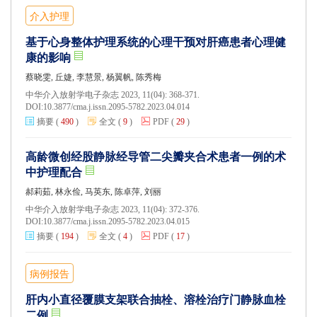
介入护理
基于心身整体护理系统的心理干预对肝癌患者心理健
康的影响
蔡晓雯, 丘婕, 李慧景, 杨翼帆, 陈秀梅
中华介入放射学电子杂志 2023, 11(04): 368-371.
DOI:
10.3877/cma.j.issn.2095-5782.2023.04.014
摘要
(
490
)
全文
(
9
)
PDF
(
29
)
高龄微创经股静脉经导管二尖瓣夹合术患者一例的术
中护理配合
郝莉茹, 林永俭, 马英东, 陈卓萍, 刘丽
中华介入放射学电子杂志 2023, 11(04): 372-376.
DOI:
10.3877/cma.j.issn.2095-5782.2023.04.015
摘要
(
194
)
全文
(
4
)
PDF
(
17
)
病例报告
肝内小直径覆膜支架联合抽栓、溶栓治疗门静脉血栓
二例