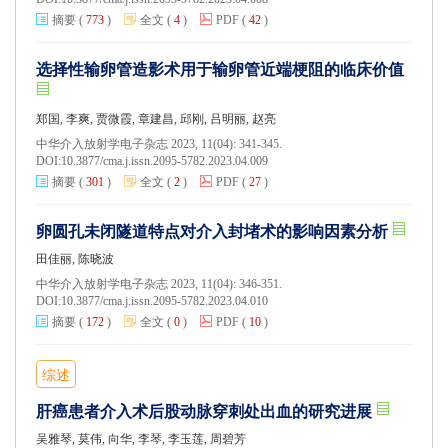
摘要
(
773
)
全文
(
4
)
PDF
(
42
)
选择性输卵管造影术用于输卵管近端梗阻的临床价值
郑国, 李爽, 贾微霞, 章建昌, 邱刚, 吕明丽, 赵亮
中华介入放射学电子杂志 2023, 11(04): 341-345.
DOI:
10.3877/cma.j.issn.2095-5782.2023.04.009
摘要
(
301
)
全文
(
2
)
PDF
(
27
)
卵圆孔未闭隧道特点对介入封堵术的影响因素分析
田佳丽, 陈晓波
中华介入放射学电子杂志 2023, 11(04): 346-351.
DOI:
10.3877/cma.j.issn.2095-5782.2023.04.010
摘要
(
172
)
全文
(
0
)
PDF
(
10
)
综述
肝癌患者介入术后股动脉穿刺处出血的研究进展
吴雅琴, 莫伟, 向华, 李琴, 李玉莲, 周碧芳