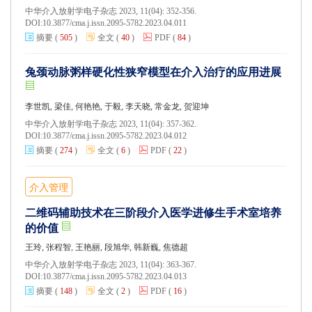
中华介入放射学电子杂志 2023, 11(04): 352-356.
DOI:
10.3877/cma.j.issn.2095-5782.2023.04.011
摘要
(
505
)
全文
(
40
)
PDF
(
84
)
兔颈动脉粥样硬化性狭窄模型在介入治疗的应用进展
李世凯, 梁佳, 何艳艳, 于毅, 李天晓, 常金龙, 贺迎坤
中华介入放射学电子杂志 2023, 11(04): 357-362.
DOI:
10.3877/cma.j.issn.2095-5782.2023.04.012
摘要
(
274
)
全文
(
6
)
PDF
(
22
)
介入管理
二维码辅助技术在三阶段介入医学进修生手术室培养
的价值
王玲, 张程智, 王艳丽, 段旭华, 韩新巍, 焦德超
中华介入放射学电子杂志 2023, 11(04): 363-367.
DOI:
10.3877/cma.j.issn.2095-5782.2023.04.013
摘要
(
148
)
全文
(
2
)
PDF
(
16
)