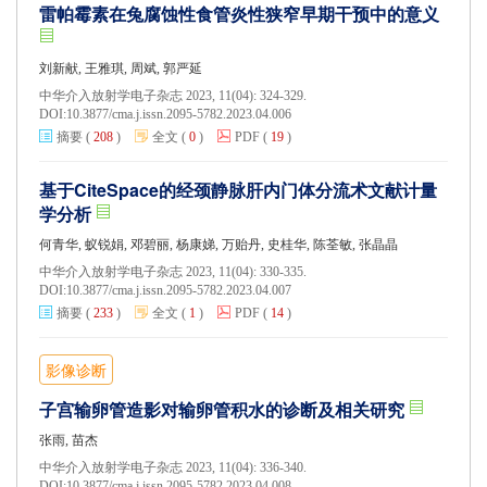
雷帕霉素在兔腐蚀性食管炎性狭窄早期干预中的意义
刘新献, 王雅琪, 周斌, 郭严延
中华介入放射学电子杂志 2023, 11(04): 324-329.
DOI:
10.3877/cma.j.issn.2095-5782.2023.04.006
摘要
(
208
)
全文
(
0
)
PDF
(
19
)
基于CiteSpace的经颈静脉肝内门体分流术文献计量
学分析
何青华, 蚁锐娟, 邓碧丽, 杨康娣, 万贻丹, 史桂华, 陈荃敏, 张晶晶
中华介入放射学电子杂志 2023, 11(04): 330-335.
DOI:
10.3877/cma.j.issn.2095-5782.2023.04.007
摘要
(
233
)
全文
(
1
)
PDF
(
14
)
影像诊断
子宫输卵管造影对输卵管积水的诊断及相关研究
张雨, 苗杰
中华介入放射学电子杂志 2023, 11(04): 336-340.
DOI:
10.3877/cma.j.issn.2095-5782.2023.04.008