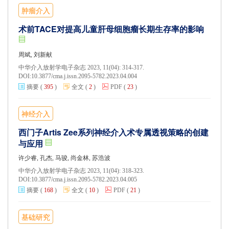
肿瘤介入
术前TACE对提高儿童肝母细胞瘤长期生存率的影响
周斌, 刘新献
中华介入放射学电子杂志 2023, 11(04): 314-317.
DOI:
10.3877/cma.j.issn.2095-5782.2023.04.004
摘要
(
395
)
全文
(
2
)
PDF
(
23
)
神经介入
西门子Artis Zee系列神经介入术专属透视策略的创建
与应用
许少睿, 孔杰, 马骏, 尚金林, 苏浩波
中华介入放射学电子杂志 2023, 11(04): 318-323.
DOI:
10.3877/cma.j.issn.2095-5782.2023.04.005
摘要
(
168
)
全文
(
10
)
PDF
(
21
)
基础研究