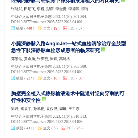
经颈内静脉与经锁骨下静脉输液港植入的对比研究
张晓武, 田朋飞, 李巍, 彭庆, 李金贵, 李德深, 李肖
中华介入放射学电子杂志 2023, 11(04): 301-304.
DOI:
10.3877/cma.j.issn.2095-5782.2023.04.001
摘要
(
440
)
全文
(
19
)
PDF
(
57
)
小腿深静脉入路AngioJet一站式血栓清除治疗全肢型
急性下肢深静脉血栓形成患者的临床研究
郑景达, 黄金旗, 张庆贤, 陈煌, 高晓杰
中华介入放射学电子杂志 2023, 11(04): 305-309.
DOI:
10.3877/cma.j.issn.2095-5782.2023.04.002
摘要
(
237
)
全文
(
16
)
PDF
(
38
)
胸壁完全植入式静脉输液港术中隧道针逆向穿刺的可
行性和安全性
梁君, 褚晨宇, 孙凤艳, 袁仪浪, 周曦, 王卫东
中华介入放射学电子杂志 2023, 11(04): 310-313.
DOI:
10.3877/cma.j.issn.2095-5782.2023.04.003
摘要
(
411
)
全文
(
5
)
PDF
(
26
)