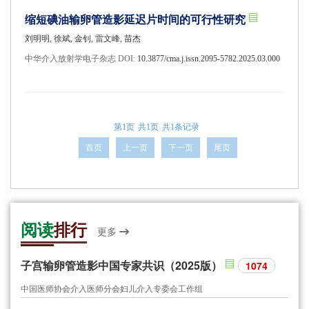
缩短碘油输卵管造影延迟片时间的可行性研究
刘明明, 徐斌, 金钊, 雷文峰, 苗杰
中华介入放射学电子杂志 DOI:
10.3877/cma.j.issn.2095-5782.2025.03.000
第1页
共1页
共1条记录
首页
上一页
下一页
尾页
阅读
排行
更多
子宫输卵管造影中国专家共识（2025版）
1074
中国医师协会介入医师分会妇儿介入专委会工作组