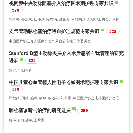
视网膜中央动脉阻塞介入治疗围术期护理专家共识
578
陈秀梅, 孙冠宸, 丘伟燕, 陈思涓, 谢曼英, 何丽娟, 广东省护士协会介入护士分会, 广东省医师协会介入医师分会
支气管动脉栓塞治疗咯血护理规范专家共识
525
中国医师协会介入医师分会外周血管专家工作委员会
Stanford B型主动脉夹层介入术后患者自我管理的研究
进展
322
陈安琪, 阳秀春
中国儿童心血管植入性电子器械围术期护理专家共识
318
严秋萍, 周慧, 施萍, 杨玲, 杨道平, 刘利香, 中国医师协会儿科医师分会心血管专委会护理学组
肺栓塞诊断与治疗的研究进展
299
贺伟伦, 江哲宇, 王黎洲