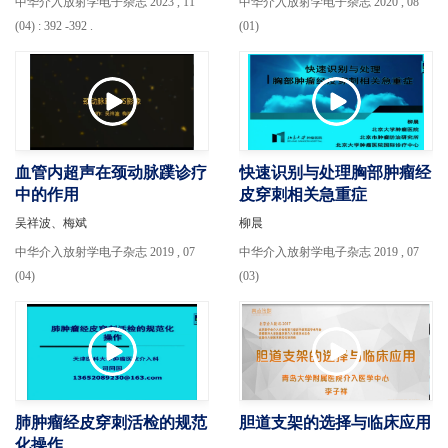
中华介入放射学电子杂志 2023 , 11
中华介入放射学电子杂志 2020 , 08
(04) : 392 -392 .
(01)
血管内超声在颈动脉蹼诊疗
快速识别与处理胸部肿瘤经
中的作用
皮穿刺相关急重症
吴祥波、梅斌
柳晨
中华介入放射学电子杂志 2019 , 07
中华介入放射学电子杂志 2019 , 07
(04)
(03)
肺肿瘤经皮穿刺活检的规范
胆道支架的选择与临床应用
化操作