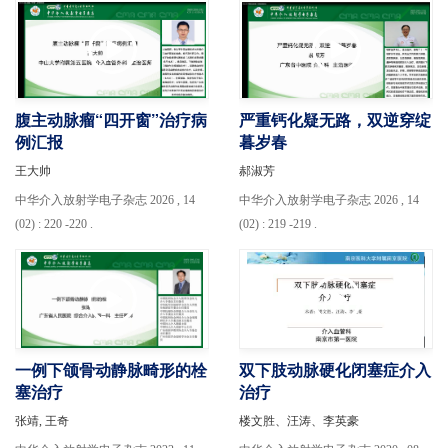
腹主动脉瘤“四开窗”治疗病
严重钙化疑无路，双逆穿绽
例汇报
暮岁春
王大帅
郝淑芳
中华介入放射学电子杂志 2026 , 14
中华介入放射学电子杂志 2026 , 14
(02) : 220 -220 .
(02) : 219 -219 .
一例下颌骨动静脉畸形的栓
双下肢动脉硬化闭塞症介入
塞治疗
治疗
张靖, 王奇
楼文胜、汪涛、李英豪