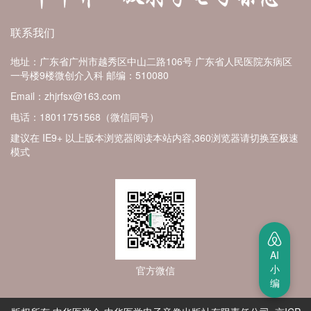
联系我们
地址：广东省广州市越秀区中山二路106号 广东省人民医院东病区
一号楼9楼微创介入科
邮编：510080
Email：zhjrfsx@163.com
电话：18011751568（微信同号）
建议在 IE9+ 以上版本浏览器阅读本站内容,360浏览器请切换至极速
模式
AI
小
官方微信
编