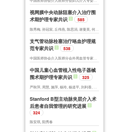
中国医师协会介入医师分会妇儿介入专委会工作组
视网膜中央动脉阻塞介入治疗围
术期护理专家共识
585
陈秀梅, 孙冠宸, 丘伟燕, 陈思涓, 谢曼英, 何丽娟, 广东省护士协会介入护士分会, 广东省医师协会介入医师分会
支气管动脉栓塞治疗咯血护理规
范专家共识
538
中国医师协会介入医师分会外周血管专家工作委员会
中国儿童心血管植入性电子器械
围术期护理专家共识
325
严秋萍, 周慧, 施萍, 杨玲, 杨道平, 刘利香, 中国医师协会儿科医师分会心血管专委会护理学组
Stanford B型主动脉夹层介入术
后患者自我管理的研究进展
324
陈安琪, 阳秀春