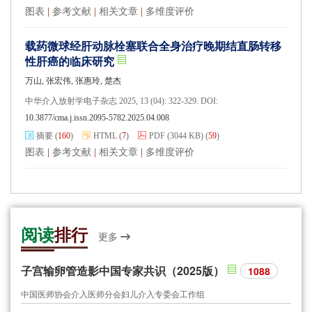
图表
|
参考文献
|
相关文章
|
多维度评价
载药微球经肝动脉栓塞联合全身治疗晚期结直肠转移
性肝癌的临床研究
万山, 张宏伟, 张惠玲, 楚杰
中华介入放射学电子杂志 2025, 13 (04): 322-329. DOI:
10.3877/cma.j.issn.2095-5782.2025.04.008
摘要
(
160
)
HTML
(
7
)
PDF
(3044 KB)
(
59
)
图表
|
参考文献
|
相关文章
|
多维度评价
阅读
排行
更多
子宫输卵管造影中国专家共识（2025版）
1088
中国医师协会介入医师分会妇儿介入专委会工作组