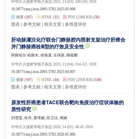
中华介入放射学电子杂志 2025, 13 (03): 240-245. DOI:
10.3877/cma.j.issn.2095-5782.2025.03.008
摘要
(
207
)
HTML
(
31
)
PDF
(2380 KB)
(
50
)
图表
|
参考文献
|
相关文章
|
多维度评价
肝动脉灌注化疗联合门静脉腔内照射支架治疗肝癌合
并门静脉癌栓Ⅲ型的疗效及安全性
阿斯哈尔·哈斯木, 张海潇, 任伟新, 顾俊鹏
中华介入放射学电子杂志 2025, 13 (04): 314-321. DOI:
10.3877/cma.j.issn.2095-5782.2025.04.007
摘要
(
197
)
HTML
(
44
)
PDF
(2958 KB)
(
140
)
图表
|
参考文献
|
相关文章
|
多维度评价
原发性肝癌患者TACE联合靶向免疫治疗症状体验的
质性研究
刘雪莲, 朱丹, 黄璋媚, 田卫洁, 傅娴
中华介入放射学电子杂志 2026, 14 (01): 40-45. DOI:
10.3877/cma.j.issn.2095-5782.2026.01.006