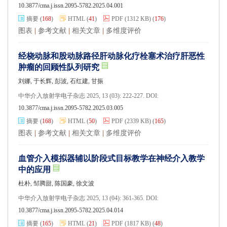
10.3877/cma.j.issn.2095-5782.2025.04.001
摘要
(
168
)
HTML
(
41
)
PDF
(1312 KB)
(
176
)
图表
|
参考文献
|
相关文章
|
多维度评价
经桡动脉和股动脉路径肝动脉化疗栓塞术治疗肝恶性
肿瘤的回顾性队列研究
刘娜, 于长辉, 彭波, 石红建, 甘振
中华介入放射学电子杂志 2025, 13 (03): 222-227. DOI:
10.3877/cma.j.issn.2095-5782.2025.03.005
摘要
(
168
)
HTML
(
50
)
PDF
(2339 KB)
(
165
)
图表
|
参考文献
|
相关文章
|
多维度评价
血管介入模拟器辅以阶段式目标教学在神经介入教学
中的应用
杜朴, 邹腾甜, 陈国豪, 徐文波
中华介入放射学电子杂志 2025, 13 (04): 361-365. DOI:
10.3877/cma.j.issn.2095-5782.2025.04.014
摘要
(
165
)
HTML
(
21
)
PDF
(1817 KB)
(
48
)