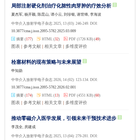
局部注射硬化剂治疗化脓性肉芽肿的疗效分析
夏杰军, 杨开颖, 陈昆山, 谭小云, 刘珍银, 谢世锋, 李海波
中华介入放射学电子杂志 2025, 13 (03): 246-249. DOI:
10.3877/cma.j.issn.2095-5782.2025.03.009
摘要
(
177
)
HTML
(
32
)
PDF
(1726 KB)
(
49
)
图表
|
参考文献
|
相关文章
|
多维度评价
栓塞材料的现有策略与未来展望
申知勋
中华介入放射学电子杂志 2026, 14 (02): 123-134. DOI:
10.3877/cma.j.issn.2095-5782.2026.02.001
摘要
(
174
)
HTML
(
13
)
PDF
(4551 KB)
(
60
)
图表
|
参考文献
|
相关文章
|
多维度评价
推动零磁介入医学发展，引领未来干预技术进步
李茂全, 房建成
中华介入放射学电子杂志 2025, 13 (04): 279-281. DOI: