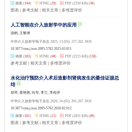
摘要
(
194
)
HTML
(
29
)
PDF
(2350 KB)
(
36
)
图表
|
参考文献
|
相关文章
|
多维度评价
人工智能在介入放射学中的应用
游鹤, 王黎洲
中华介入放射学电子杂志 2025, 13 (03): 257-262. DOI:
10.3877/cma.j.issn.2095-5782.2025.03.011
摘要
(
183
)
HTML
(
48
)
PDF
(2215 KB)
(
158
)
参考文献
|
相关文章
|
多维度评价
水化治疗预防介入术后造影剂肾病发生的最佳证据总
结
胡琴, 黄艳艳, 向华, 李兰, 李程伊
中华介入放射学电子杂志 2026, 14 (02): 201-207. DOI:
10.3877/cma.j.issn.2095-5782.2026.02.012
摘要
(
181
)
HTML
(
12
)
PDF
(2831 KB)
(
49
)
图表
|
参考文献
|
相关文章
|
多维度评价