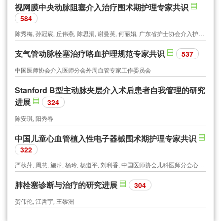
视网膜中央动脉阻塞介入治疗围术期护理专家共识
584
陈秀梅, 孙冠宸, 丘伟燕, 陈思涓, 谢曼英, 何丽娟, 广东省护士协会介入护士分会, 广东省医师协会介入医师分会
支气管动脉栓塞治疗咯血护理规范专家共识
537
中国医师协会介入医师分会外周血管专家工作委员会
Stanford B型主动脉夹层介入术后患者自我管理的研究
进展
324
陈安琪, 阳秀春
中国儿童心血管植入性电子器械围术期护理专家共识
322
严秋萍, 周慧, 施萍, 杨玲, 杨道平, 刘利香, 中国医师协会儿科医师分会心血管专委会护理学组
肺栓塞诊断与治疗的研究进展
304
贺伟伦, 江哲宇, 王黎洲