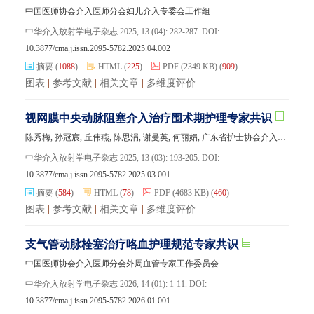
中国医师协会介入医师分会妇儿介入专委会工作组
中华介入放射学电子杂志 2025, 13 (04): 282-287. DOI:
10.3877/cma.j.issn.2095-5782.2025.04.002
摘要
(
1088
)
HTML
(
225
)
PDF
(2349 KB)
(
909
)
图表
|
参考文献
|
相关文章
|
多维度评价
视网膜中央动脉阻塞介入治疗围术期护理专家共识
陈秀梅, 孙冠宸, 丘伟燕, 陈思涓, 谢曼英, 何丽娟, 广东省护士协会介入护士分会, 广东省医师协会介入医师分会
中华介入放射学电子杂志 2025, 13 (03): 193-205. DOI:
10.3877/cma.j.issn.2095-5782.2025.03.001
摘要
(
584
)
HTML
(
78
)
PDF
(4683 KB)
(
460
)
图表
|
参考文献
|
相关文章
|
多维度评价
支气管动脉栓塞治疗咯血护理规范专家共识
中国医师协会介入医师分会外周血管专家工作委员会
中华介入放射学电子杂志 2026, 14 (01): 1-11. DOI:
10.3877/cma.j.issn.2095-5782.2026.01.001