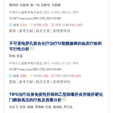
曹婷婷, 刘嘉博, 都一鸣, 吴桥伟, 马丽娜
中华介入放射学电子杂志 2025, 13 (03): 206-211. DOI:
10.3877/cma.j.issn.2095-5782.2025.03.002
摘要
(
211
)
HTML
(
52
)
PDF
(2386 KB)
(
145
)
图表
|
参考文献
|
相关文章
|
多维度评价
不可逆电穿孔联合化疗治疗Ⅳ期胰腺癌的临床疗效和
可行性分析
郎旭, 曾嘉
中华介入放射学电子杂志 2025, 13 (03): 217-221. DOI:
10.3877/cma.j.issn.2095-5782.2025.03.004
摘要
(
209
)
HTML
(
29
)
PDF
(2055 KB)
(
63
)
图表
|
参考文献
|
相关文章
|
多维度评价
TIPS治疗自身免疫性肝病和乙型病毒肝炎所致肝硬化
门静脉高压的疗效及因素分析
吴必飞, 苏昊, 杨魏, 周海峰, 刘圣, 施海彬, 周卫忠