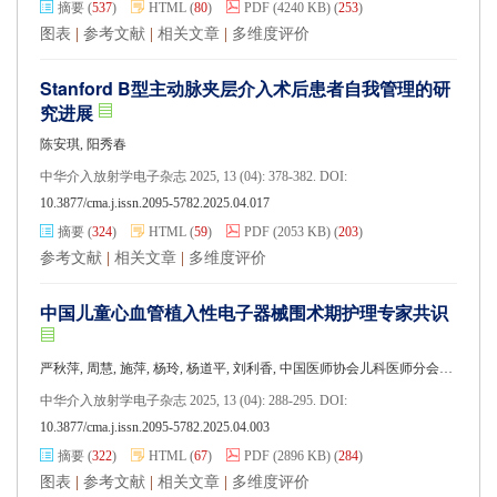
摘要
(
537
)
HTML
(
80
)
PDF
(4240 KB)
(
253
)
图表
|
参考文献
|
相关文章
|
多维度评价
Stanford B型主动脉夹层介入术后患者自我管理的研
究进展
陈安琪, 阳秀春
中华介入放射学电子杂志 2025, 13 (04): 378-382. DOI:
10.3877/cma.j.issn.2095-5782.2025.04.017
摘要
(
324
)
HTML
(
59
)
PDF
(2053 KB)
(
203
)
参考文献
|
相关文章
|
多维度评价
中国儿童心血管植入性电子器械围术期护理专家共识
严秋萍, 周慧, 施萍, 杨玲, 杨道平, 刘利香, 中国医师协会儿科医师分会心血管专委会护理学组
中华介入放射学电子杂志 2025, 13 (04): 288-295. DOI:
10.3877/cma.j.issn.2095-5782.2025.04.003
摘要
(
322
)
HTML
(
67
)
PDF
(2896 KB)
(
284
)
图表
|
参考文献
|
相关文章
|
多维度评价