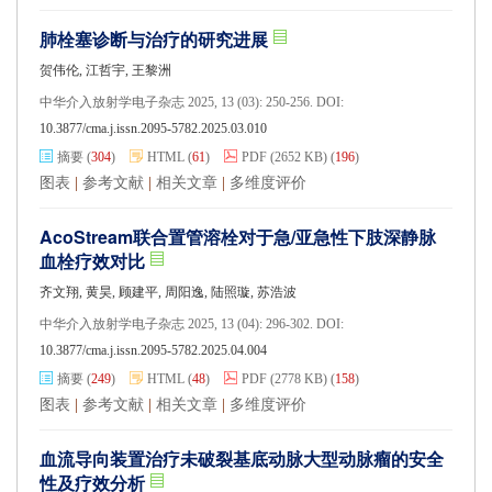
肺栓塞诊断与治疗的研究进展
贺伟伦, 江哲宇, 王黎洲
中华介入放射学电子杂志 2025, 13 (03): 250-256. DOI:
10.3877/cma.j.issn.2095-5782.2025.03.010
摘要
(
304
)
HTML
(
61
)
PDF
(2652 KB)
(
196
)
图表
|
参考文献
|
相关文章
|
多维度评价
AcoStream联合置管溶栓对于急/亚急性下肢深静脉
血栓疗效对比
齐文翔, 黄昊, 顾建平, 周阳逸, 陆照璇, 苏浩波
中华介入放射学电子杂志 2025, 13 (04): 296-302. DOI:
10.3877/cma.j.issn.2095-5782.2025.04.004
摘要
(
249
)
HTML
(
48
)
PDF
(2778 KB)
(
158
)
图表
|
参考文献
|
相关文章
|
多维度评价
血流导向装置治疗未破裂基底动脉大型动脉瘤的安全
性及疗效分析