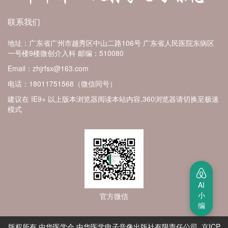
联系我们
地址：广东省广州市越秀区中山二路106号 广东省人民医院东病区
一号楼9楼微创介入科
邮编：510080
Email：zhjrfsx@163.com
电话：18011751568（微信同号）
建议在 IE9+ 以上版本浏览器阅读本站内容,360浏览器请切换至极速
模式
AI
小
官方微信
编
版权所有 中华医学会 中华医学电子音像出版社有限责任公司 京ICP