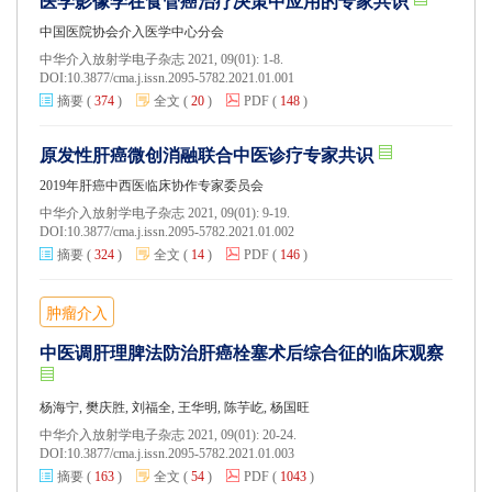
医学影像学在食管癌治疗决策中应用的专家共识
中国医院协会介入医学中心分会
中华介入放射学电子杂志 2021, 09(01): 1-8.
DOI:
10.3877/cma.j.issn.2095-5782.2021.01.001
摘要
(
374
)
全文
(
20
)
PDF
(
148
)
原发性肝癌微创消融联合中医诊疗专家共识
2019年肝癌中西医临床协作专家委员会
中华介入放射学电子杂志 2021, 09(01): 9-19.
DOI:
10.3877/cma.j.issn.2095-5782.2021.01.002
摘要
(
324
)
全文
(
14
)
PDF
(
146
)
肿瘤介入
中医调肝理脾法防治肝癌栓塞术后综合征的临床观察
杨海宁, 樊庆胜, 刘福全, 王华明, 陈芋屹, 杨国旺
中华介入放射学电子杂志 2021, 09(01): 20-24.
DOI:
10.3877/cma.j.issn.2095-5782.2021.01.003
摘要
(
163
)
全文
(
54
)
PDF
(
1043
)