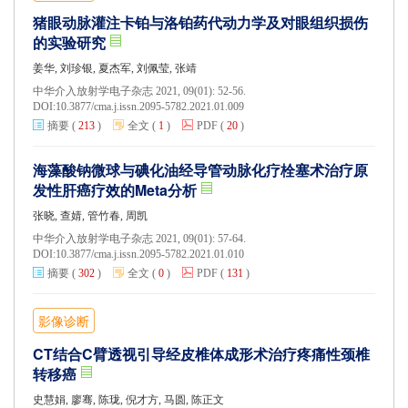
猪眼动脉灌注卡铂与洛铂药代动力学及对眼组织损伤
的实验研究
姜华, 刘珍银, 夏杰军, 刘佩莹, 张靖
中华介入放射学电子杂志 2021, 09(01): 52-56.
DOI:
10.3877/cma.j.issn.2095-5782.2021.01.009
摘要
(
213
)
全文
(
1
)
PDF
(
20
)
海藻酸钠微球与碘化油经导管动脉化疗栓塞术治疗原
发性肝癌疗效的Meta分析
张晓, 查婧, 管竹春, 周凯
中华介入放射学电子杂志 2021, 09(01): 57-64.
DOI:
10.3877/cma.j.issn.2095-5782.2021.01.010
摘要
(
302
)
全文
(
0
)
PDF
(
131
)
影像诊断
CT结合C臂透视引导经皮椎体成形术治疗疼痛性颈椎
转移癌
史慧娟, 廖骞, 陈珑, 倪才方, 马圆, 陈正文