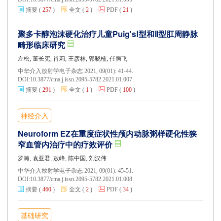
摘要
(
257
)
全文
(
2
)
PDF
(
21
)
聚多卡醇泡沫硬化治疗儿童Puig'sⅠ型和Ⅱ型肛周静脉
畸形临床研究
左松, 董长宪, 肖莉, 王彦林, 郭晓楠, 任腾飞
中华介入放射学电子杂志 2021, 09(01): 41-44.
DOI:
10.3877/cma.j.issn.2095-5782.2021.01.007
摘要
(
291
)
全文
(
1
)
PDF
(
100
)
神经介入
Neuroform EZ在重度症状性颅内动脉粥样硬化性狭
窄血管内治疗中的疗效评价
罗瀚, 袁亚君, 敖峰, 陈中国, 刘汉伟
中华介入放射学电子杂志 2021, 09(01): 45-51.
DOI:
10.3877/cma.j.issn.2095-5782.2021.01.008
摘要
(
460
)
全文
(
2
)
PDF
(
34
)
基础研究