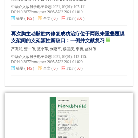
中华介入放射学电子杂志 2021, 09(01): 107-111.
DOI:
10.3877/cma.j.issn.2095-5782.2021.01.019
摘要
(
165
)
全文
(
6
)
PDF
(
350
)
再次胸主动脉腔内修复成功治疗位于两段未重叠覆膜
支架间的支架源性新破口：一例并文献复习
严高武, 贺一伟, 范小萍, 刘建平, 杨国庆, 李勇, 赵林伟
中华介入放射学电子杂志 2021, 09(01): 112-115.
DOI:
10.3877/cma.j.issn.2095-5782.2021.01.020
摘要
(
145
)
全文
(
6
)
PDF
(
50
)