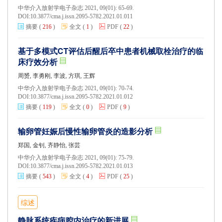
中华介入放射学电子杂志 2021, 09(01): 65-69.
DOI:
10.3877/cma.j.issn.2095-5782.2021.01.011
摘要
(
216
)
全文
(
1
)
PDF
(
22
)
基于多模式CT评估后醒后卒中患者机械取栓治疗的临
床疗效分析
周赟, 李勇刚, 李波, 方琪, 王辉
中华介入放射学电子杂志 2021, 09(01): 70-74.
DOI:
10.3877/cma.j.issn.2095-5782.2021.01.012
摘要
(
119
)
全文
(
0
)
PDF
(
9
)
输卵管妊娠后慢性输卵管炎的造影分析
郑国, 金钊, 齐静怡, 张芸
中华介入放射学电子杂志 2021, 09(01): 75-79.
DOI:
10.3877/cma.j.issn.2095-5782.2021.01.013
摘要
(
543
)
全文
(
4
)
PDF
(
25
)
综述
静脉系统疾病腔内治疗的新进展