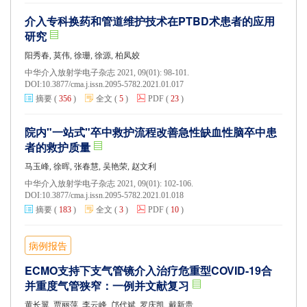
介入专科换药和管道维护技术在PTBD术患者的应用
研究
阳秀春, 莫伟, 徐珊, 徐源, 柏凤姣
中华介入放射学电子杂志 2021, 09(01): 98-101.
DOI:
10.3877/cma.j.issn.2095-5782.2021.01.017
摘要
(
356
)
全文
(
5
)
PDF
(
23
)
院内"一站式"卒中救护流程改善急性缺血性脑卒中患
者的救护质量
马玉峰, 徐晖, 张春慧, 吴艳荣, 赵文利
中华介入放射学电子杂志 2021, 09(01): 102-106.
DOI:
10.3877/cma.j.issn.2095-5782.2021.01.018
摘要
(
183
)
全文
(
3
)
PDF
(
10
)
病例报告
ECMO支持下支气管镜介入治疗危重型COVID-19合
并重度气管狭窄：一例并文献复习
黄长翼, 贾丽萍, 李云峰, 邝代斌, 罗庆凯, 戴新贵