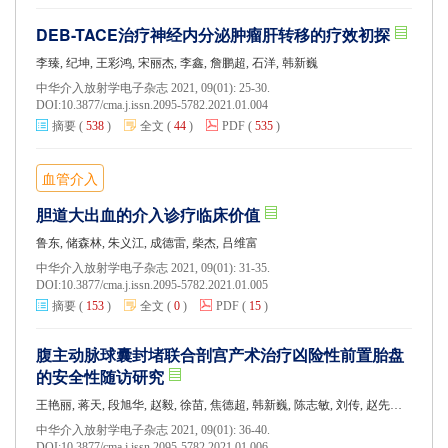
DEB-TACE治疗神经内分泌肿瘤肝转移的疗效初探
李臻, 纪坤, 王彩鸿, 宋丽杰, 李鑫, 詹鹏超, 石洋, 韩新巍
中华介入放射学电子杂志 2021, 09(01): 25-30.
DOI:
10.3877/cma.j.issn.2095-5782.2021.01.004
摘要
(
538
)
全文
(
44
)
PDF
(
535
)
血管介入
胆道大出血的介入诊疗临床价值
鲁东, 储森林, 朱义江, 成德雷, 柴杰, 吕维富
中华介入放射学电子杂志 2021, 09(01): 31-35.
DOI:
10.3877/cma.j.issn.2095-5782.2021.01.005
摘要
(
153
)
全文
(
0
)
PDF
(
15
)
腹主动脉球囊封堵联合剖宫产术治疗凶险性前置胎盘
的安全性随访研究
王艳丽, 蒋天, 段旭华, 赵毅, 徐苗, 焦德超, 韩新巍, 陈志敏, 刘传, 赵先兰, 王晓娟, 储勤军
中华介入放射学电子杂志 2021, 09(01): 36-40.
DOI:
10.3877/cma.j.issn.2095-5782.2021.01.006