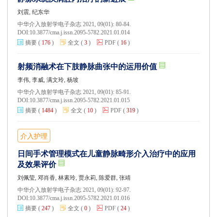
刘震, 纪东华
中华介入放射学电子杂志 2021, 09(01): 80-84.
DOI:
10.3877/cma.j.issn.2095-5782.2021.01.014
摘要
(
176
)
全文
(
3
)
PDF
(
16
)
射频消融术在下肢静脉曲张中的运用价值
李伟, 李威, 满文玲, 杨坡
中华介入放射学电子杂志 2021, 09(01): 85-91.
DOI:
10.3877/cma.j.issn.2095-5782.2021.01.015
摘要
(
1484
)
全文
(
10
)
PDF
(
319
)
介入护理
日间手术管理模式在儿童静脉畸形介入治疗中的应用
及效果评价
刘佩莹, 邓肖香, 林素玲, 贾永莉, 陈爱群, 张靖
中华介入放射学电子杂志 2021, 09(01): 92-97.
DOI:
10.3877/cma.j.issn.2095-5782.2021.01.016
摘要
(
247
)
全文
(
0
)
PDF
(
24
)