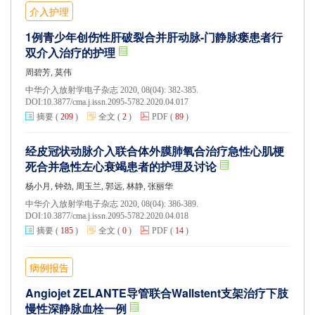
介入护理
1例青少年创伤性肝破裂合并肝动脉-门静脉瘘患者行
双介入治疗的护理
周碧芳, 莫伟
中华介入放射学电子杂志 2020, 08(04): 382-385.
DOI:
10.3877/cma.j.issn.2095-5782.2020.04.017
摘要
(
209
)
全文
(
2
)
PDF
(
89
)
经皮冠状动脉介入联合体外膜肺氧合治疗急性心肌梗
死合并急性左心衰竭患者的护理及讨论
杨小月, 钟劲, 周玉兰, 郭远, 林静, 张丽华
中华介入放射学电子杂志 2020, 08(04): 386-389.
DOI:
10.3877/cma.j.issn.2095-5782.2020.04.018
摘要
(
185
)
全文
(
0
)
PDF
(
14
)
病例报告
Angiojet ZELANTE导管联合Wallstent支架治疗下肢
慢性深静脉血栓一例