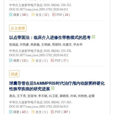
中华介入放射学电子杂志 2020, 08(04): 350-352.
DOI:
10.3877/cma.j.issn.2095-5782.2020.04.011
摘要
(
345
)
全文
(
12
)
PDF
(
24
)
介入管理
以点带面法：临床介入进修生带教模式的思考
焦德超, 许凯豪, 韩新巍, 王艳丽, 周朋利, 任建庄, 毕永华
中华介入放射学电子杂志 2020, 08(04): 353-356.
DOI:
10.3877/cma.j.issn.2095-5782.2020.04.012
摘要
(
132
)
全文
(
1
)
PDF
(
17
)
综述
球囊导管在后SAMMPRIS时代治疗颅内动脉粥样硬化
性狭窄疾病的研究进展
唐垚, 王子亮, 贺迎坤, 李天晓, 白卫星, 康晓雨, 许斌, 何艳艳, 赵耀
中华介入放射学电子杂志 2020, 08(04): 357-363.
DOI:
10.3877/cma.j.issn.2095-5782.2020.04.013
摘要
(
421
)
全文
(
1
)
PDF
(
387
)