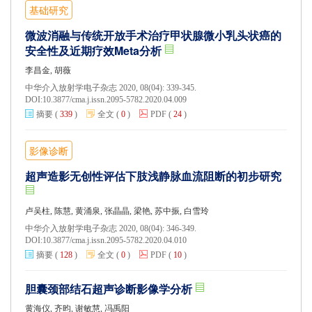
基础研究
微波消融与传统开放手术治疗甲状腺微小乳头状癌的
安全性及近期疗效Meta分析
李昌金, 胡薇
中华介入放射学电子杂志 2020, 08(04): 339-345.
DOI:
10.3877/cma.j.issn.2095-5782.2020.04.009
摘要
(
339
)
全文
(
0
)
PDF
(
24
)
影像诊断
超声造影无创性评估下肢浅静脉血流阻断的初步研究
卢吴柱, 陈慧, 黄涌泉, 张晶晶, 梁艳, 苏中振, 白雪玲
中华介入放射学电子杂志 2020, 08(04): 346-349.
DOI:
10.3877/cma.j.issn.2095-5782.2020.04.010
摘要
(
128
)
全文
(
0
)
PDF
(
10
)
胆囊颈部结石超声诊断影像学分析
黄海仪, 齐昀, 谢敏慧, 冯禹阳