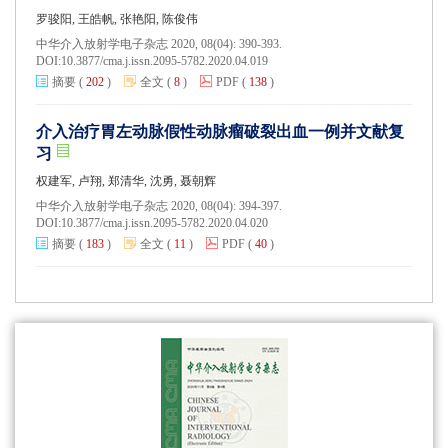
罗骏阳, 王皓帆, 张艳阳, 陈俊伟
中华介入放射学电子杂志 2020, 08(04): 390-393.
DOI:
10.3877/cma.j.issn.2095-5782.2020.04.019
摘要
(
202
)
全文
(
8
)
PDF
(
138
)
介入治疗胃左动脉假性动脉瘤破裂出血一例并文献复
习
权建军, 卢翔, 郑清华, 沈勇, 聂朝辉
中华介入放射学电子杂志 2020, 08(04): 394-397.
DOI:
10.3877/cma.j.issn.2095-5782.2020.04.020
摘要
(
183
)
全文
(
11
)
PDF
(
40
)