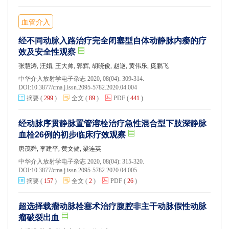
血管介入
经不同动脉入路治疗完全闭塞型自体动静脉内瘘的疗
效及安全性观察
张慧涛, 汪娟, 王大帅, 郭辉, 胡晓俊, 赵逆, 黄伟乐, 庞鹏飞
中华介入放射学电子杂志 2020, 08(04): 309-314.
DOI:
10.3877/cma.j.issn.2095-5782.2020.04.004
摘要
(
299
)
全文
(
89
)
PDF
(
441
)
经动脉序贯静脉置管溶栓治疗急性混合型下肢深静脉
血栓26例的初步临床疗效观察
唐茂舜, 李建平, 黄文健, 梁连英
中华介入放射学电子杂志 2020, 08(04): 315-320.
DOI:
10.3877/cma.j.issn.2095-5782.2020.04.005
摘要
(
157
)
全文
(
2
)
PDF
(
26
)
超选择载瘤动脉栓塞术治疗腹腔非主干动脉假性动脉
瘤破裂出血