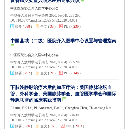
食管癌支架置入临床应用专家共识
中国医院协会介入医学中心分会
中华介入放射学电子杂志 2020, 08(04): 291-296.
DOI:
10.3877/cma.j.issn.2095-5782.2020.04.001
摘要
(
588
)
全文
(
33
)
PDF
(
236
)
中国县域（二级）医院介入医学中心设置与管理指南
中国医院协会介入医学中心分会
中华介入放射学电子杂志 2020, 08(04): 297-299.
DOI:
10.3877/cma.j.issn.2095-5782.2020.04.002
摘要
(
297
)
全文
(
21
)
PDF
(
148
)
下肢浅静脉治疗术后的加压疗法：美国静脉论坛血
管、外科学会、美国静脉学会、血管医学学会和国际
静脉联盟的临床实践指南
F Lurie, BK Lal, PL Antignani, Dan Li, Chenghao Chen, Chuanqiang Niu
中华介入放射学电子杂志 2020, 08(04): 300-308.
DOI:
10.3877/cma.j.issn.2095-5782.2020.04.003
摘要
(
356
)
全文
(
168
)
PDF
(
2033
)