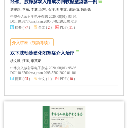
经颈、股静脉双入路成功回收贴壁滤器一例
詹鹏超, 李臻, 李鑫, 纪坤, 石洋, 叶书文, 谢炳灿, 韩新巍
中华介入放射学电子杂志 2020, 08(01): 93-94.
DOI:
10.3877/cma.j.issn.2095-5782.2020.01.018
摘要
(
77
)
全文
(
2
)
PDF
(
31
)
介入讲座（视频导读）
双下肢动脉硬化闭塞症介入治疗
楼文胜, 汪涛, 李英豪
中华介入放射学电子杂志 2020, 08(01): 95-95.
DOI:
10.3760/cma.j.issn.2095-5782.2020.01.101
摘要
(
95
)
全文
(
1
)
PDF
(
10
)