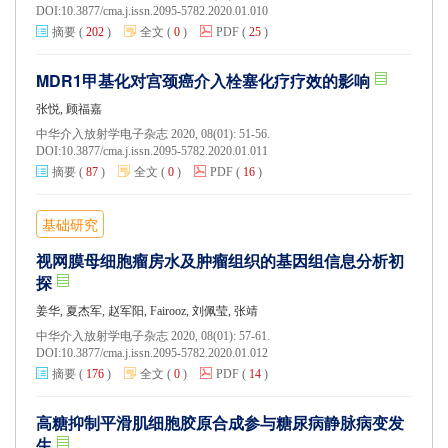
DOI:
10.3877/cma.j.issn.2095-5782.2020.01.010
摘要
(
202
)
全文
(
0
)
PDF
(
25
)
MDR1甲基化对宫颈癌介入栓塞化疗疗效的影响
张悦, 顾福嘉
中华介入放射学电子杂志 2020, 08(01): 51-56.
DOI:
10.3877/cma.j.issn.2095-5782.2020.01.011
摘要
(
87
)
全文
(
0
)
PDF
(
16
)
基础研究
视网膜母细胞瘤房水及肿瘤组织的基因组信息分析初
探
姜华, 夏杰军, 赵军阳, Fairooz, 刘佩莹, 张靖
中华介入放射学电子杂志 2020, 08(01): 57-61.
DOI:
10.3877/cma.j.issn.2095-5782.2020.01.012
摘要
(
176
)
全文
(
0
)
PDF
(
14
)
高糖抑制平滑肌细胞胶原合成参与糖尿病静脉病变发
生