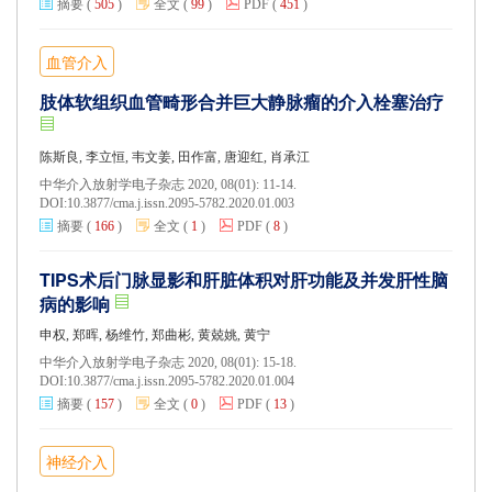
摘要
(
505
)
全文
(
99
)
PDF
(
451
)
血管介入
肢体软组织血管畸形合并巨大静脉瘤的介入栓塞治疗
陈斯良, 李立恒, 韦文姜, 田作富, 唐迎红, 肖承江
中华介入放射学电子杂志 2020, 08(01): 11-14.
DOI:
10.3877/cma.j.issn.2095-5782.2020.01.003
摘要
(
166
)
全文
(
1
)
PDF
(
8
)
TIPS术后门脉显影和肝脏体积对肝功能及并发肝性脑
病的影响
申权, 郑晖, 杨维竹, 郑曲彬, 黄兢姚, 黄宁
中华介入放射学电子杂志 2020, 08(01): 15-18.
DOI:
10.3877/cma.j.issn.2095-5782.2020.01.004
摘要
(
157
)
全文
(
0
)
PDF
(
13
)
神经介入