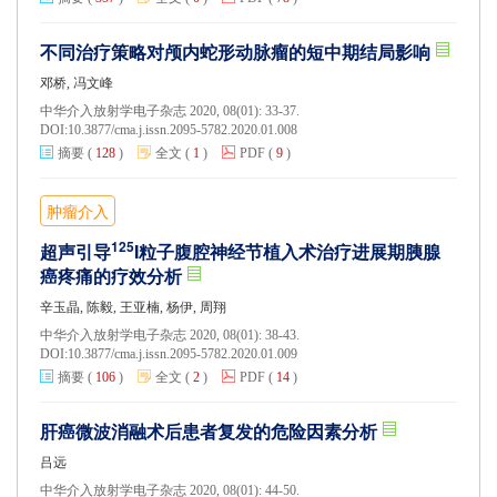
不同治疗策略对颅内蛇形动脉瘤的短中期结局影响
邓桥, 冯文峰
中华介入放射学电子杂志 2020, 08(01): 33-37.
DOI:
10.3877/cma.j.issn.2095-5782.2020.01.008
摘要
(
128
)
全文
(
1
)
PDF
(
9
)
肿瘤介入
125
超声引导
I粒子腹腔神经节植入术治疗进展期胰腺
癌疼痛的疗效分析
辛玉晶, 陈毅, 王亚楠, 杨伊, 周翔
中华介入放射学电子杂志 2020, 08(01): 38-43.
DOI:
10.3877/cma.j.issn.2095-5782.2020.01.009
摘要
(
106
)
全文
(
2
)
PDF
(
14
)
肝癌微波消融术后患者复发的危险因素分析
吕远
中华介入放射学电子杂志 2020, 08(01): 44-50.