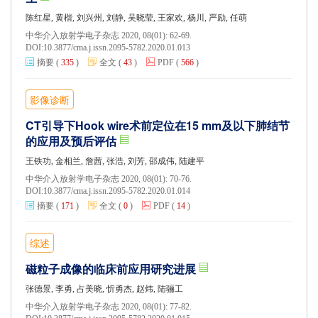
陈红星, 黄楷, 刘兴州, 刘静, 吴晓莹, 王家欢, 杨川, 严励, 任萌
中华介入放射学电子杂志 2020, 08(01): 62-69.
DOI:
10.3877/cma.j.issn.2095-5782.2020.01.013
摘要
(
335
)
全文
(
43
)
PDF
(
566
)
影像诊断
CT引导下Hook wire术前定位在15 mm及以下肺结节
的应用及预后评估
王铁功, 金相兰, 詹茜, 张浩, 刘芳, 邵成伟, 陆建平
中华介入放射学电子杂志 2020, 08(01): 70-76.
DOI:
10.3877/cma.j.issn.2095-5782.2020.01.014
摘要
(
171
)
全文
(
0
)
PDF
(
14
)
综述
磁粒子成像的临床前应用研究进展
张德景, 李勇, 占美晓, 忻勇杰, 赵炜, 陆骊工
中华介入放射学电子杂志 2020, 08(01): 77-82.