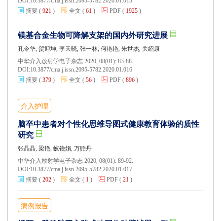
DOI:
10.3877/cma.j.issn.2095-5782.2020.01.015
摘要
(
921
)
全文
(
61
)
PDF
(
1925
)
镁基合金生物可降解支架的国内外研究进展
孔令华, 贺迎坤, 李天晓, 张一林, 何艳艳, 朱世杰, 关绍康
中华介入放射学电子杂志 2020, 08(01): 83-88.
DOI:
10.3877/cma.j.issn.2095-5782.2020.01.016
摘要
(
379
)
全文
(
56
)
PDF
(
896
)
介入护理
脑卒中患者对个性化思维导图式健康教育体验的质性
研究
张晶晶, 梁艳, 蚁锐娟, 万贻丹
中华介入放射学电子杂志 2020, 08(01): 89-92.
DOI:
10.3877/cma.j.issn.2095-5782.2020.01.017
摘要
(
202
)
全文
(
1
)
PDF
(
21
)
病例报告