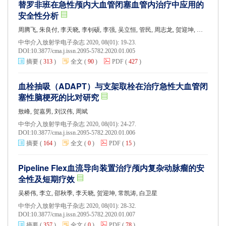
替罗非班在急性颅内大血管闭塞血管内治疗中应用的
安全性分析
周腾飞, 朱良付, 李天晓, 李钊硕, 李强, 吴立恒, 管民, 周志龙, 贺迎坤, 刘焕焕
中华介入放射学电子杂志 2020, 08(01): 19-23.
DOI:
10.3877/cma.j.issn.2095-5782.2020.01.005
摘要
(
313
)
全文
(
90
)
PDF
(
427
)
血栓抽吸（ADAPT）与支架取栓在治疗急性大血管闭
塞性脑梗死的比对研究
敖峰, 贺嘉男, 刘汉伟, 周斌
中华介入放射学电子杂志 2020, 08(01): 24-27.
DOI:
10.3877/cma.j.issn.2095-5782.2020.01.006
摘要
(
164
)
全文
(
0
)
PDF
(
15
)
Pipeline Flex血流导向装置治疗颅内复杂动脉瘤的安
全性及短期疗效
吴桥伟, 李立, 邵秋季, 李天晓, 贺迎坤, 常凯涛, 白卫星
中华介入放射学电子杂志 2020, 08(01): 28-32.
DOI:
10.3877/cma.j.issn.2095-5782.2020.01.007
摘要
(
357
)
全文
(
0
)
PDF
(
78
)