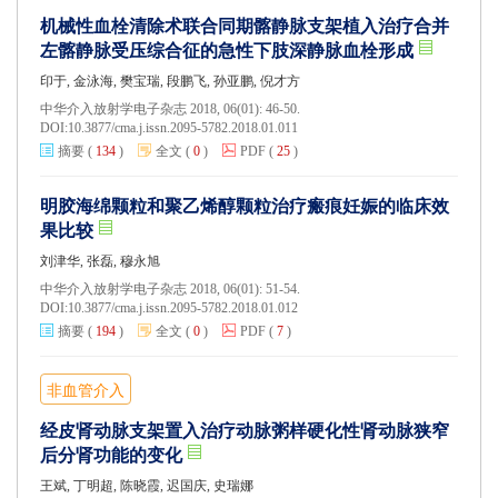
机械性血栓清除术联合同期髂静脉支架植入治疗合并
左髂静脉受压综合征的急性下肢深静脉血栓形成
印于, 金泳海, 樊宝瑞, 段鹏飞, 孙亚鹏, 倪才方
中华介入放射学电子杂志 2018, 06(01): 46-50.
DOI:
10.3877/cma.j.issn.2095-5782.2018.01.011
摘要
(
134
)
全文
(
0
)
PDF
(
25
)
明胶海绵颗粒和聚乙烯醇颗粒治疗瘢痕妊娠的临床效
果比较
刘津华, 张磊, 穆永旭
中华介入放射学电子杂志 2018, 06(01): 51-54.
DOI:
10.3877/cma.j.issn.2095-5782.2018.01.012
摘要
(
194
)
全文
(
0
)
PDF
(
7
)
非血管介入
经皮肾动脉支架置入治疗动脉粥样硬化性肾动脉狭窄
后分肾功能的变化
王斌, 丁明超, 陈晓霞, 迟国庆, 史瑞娜