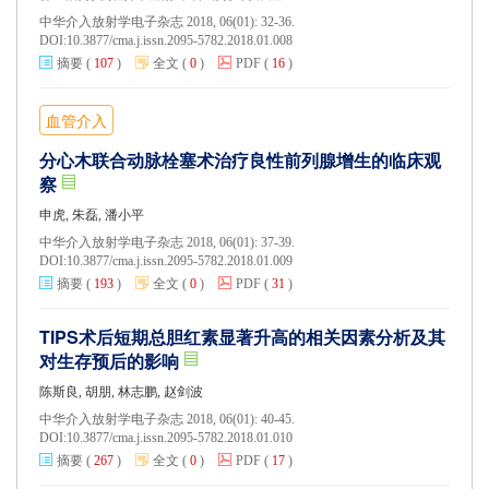
中华介入放射学电子杂志 2018, 06(01): 32-36.
DOI:
10.3877/cma.j.issn.2095-5782.2018.01.008
摘要
(
107
)
全文
(
0
)
PDF
(
16
)
血管介入
分心木联合动脉栓塞术治疗良性前列腺增生的临床观
察
申虎, 朱磊, 潘小平
中华介入放射学电子杂志 2018, 06(01): 37-39.
DOI:
10.3877/cma.j.issn.2095-5782.2018.01.009
摘要
(
193
)
全文
(
0
)
PDF
(
31
)
TIPS术后短期总胆红素显著升高的相关因素分析及其
对生存预后的影响
陈斯良, 胡朋, 林志鹏, 赵剑波
中华介入放射学电子杂志 2018, 06(01): 40-45.
DOI:
10.3877/cma.j.issn.2095-5782.2018.01.010
摘要
(
267
)
全文
(
0
)
PDF
(
17
)