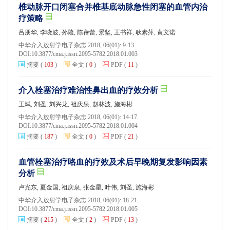
椎动脉开口闭塞合并椎基底动脉急性闭塞的血管内治
疗策略
吕朋华, 李晓波, 孙陵, 陈蓓蕾, 景坚, 王书祥, 耿素萍, 黄文诺
中华介入放射学电子杂志 2018, 06(01): 9-13.
DOI:
10.3877/cma.j.issn.2095-5782.2018.01.003
摘要
(
103
)
全文
(
0
)
PDF
(
11
)
介入栓塞治疗难治性鼻出血的疗效分析
王斌, 刘圣, 刘兴龙, 祖庆泉, 赵林波, 施海彬
中华介入放射学电子杂志 2018, 06(01): 14-17.
DOI:
10.3877/cma.j.issn.2095-5782.2018.01.004
摘要
(
187
)
全文
(
0
)
PDF
(
21
)
血管栓塞治疗咯血的疗效及术后早晚期复发影响因素
分析
卢光东, 夏金国, 祖庆泉, 张金星, 叶伟, 刘圣, 施海彬
中华介入放射学电子杂志 2018, 06(01): 18-21.
DOI:
10.3877/cma.j.issn.2095-5782.2018.01.005
摘要
(
215
)
全文
(
2
)
PDF
(
13
)