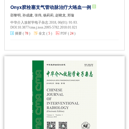
Onyx胶栓塞支气管动脉治疗大咯血一例
邵黎明, 孙成建, 张伟, 杨莉莉, 赵晓龙, 郑璇
中华介入放射学电子杂志 2018, 06(01): 91-93.
DOI:
10.3877/cma.j.issn.2095-5782.2018.01.021
摘要
(
78
)
全文
(
5
)
PDF
(
24
)