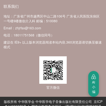
联系我们
地址：广东省广州市越秀区中山二路106号 广东省人民医院东病区
一号楼9楼微创介入科
邮编：510080
Email：zhjrfsx@163.com
电话：18011751568（微信同号）
建议在 IE9+ 以上版本浏览器阅读本站内容,360浏览器请切换至极速
模式
AI
小
官方微信
编
版权所有 中华医学会 中华医学电子音像出版社有限责任公司 京ICP