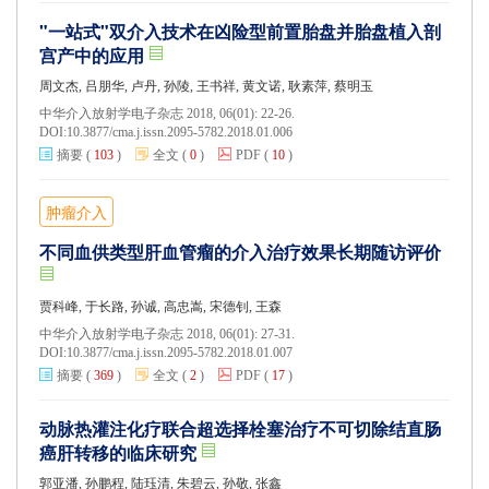
"一站式"双介入技术在凶险型前置胎盘并胎盘植入剖
宫产中的应用
周文杰, 吕朋华, 卢丹, 孙陵, 王书祥, 黄文诺, 耿素萍, 蔡明玉
中华介入放射学电子杂志 2018, 06(01): 22-26.
DOI:
10.3877/cma.j.issn.2095-5782.2018.01.006
摘要
(
103
)
全文
(
0
)
PDF
(
10
)
肿瘤介入
不同血供类型肝血管瘤的介入治疗效果长期随访评价
贾科峰, 于长路, 孙诚, 高忠嵩, 宋德钊, 王森
中华介入放射学电子杂志 2018, 06(01): 27-31.
DOI:
10.3877/cma.j.issn.2095-5782.2018.01.007
摘要
(
369
)
全文
(
2
)
PDF
(
17
)
动脉热灌注化疗联合超选择栓塞治疗不可切除结直肠
癌肝转移的临床研究
郭亚潘, 孙鹏程, 陆珏清, 朱碧云, 孙敬, 张鑫