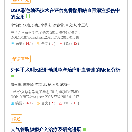
DSA彩色编码技术在评估兔骨骼肌缺血再灌注损伤中
的应用
李锦伟, 张艳, 张红, 李承志, 徐春雪, 章文涛, 李王海
中华介入放射学电子杂志 2018, 06(01): 70-74.
DOI:
10.3877/cma.j.issn.2095-5782.2018.01.016
摘要
(
147
)
全文
(
1
)
PDF
(
15
)
循证医学
外科手术对比经肝动脉栓塞治疗肝血管瘤的Meta分析
咸玉涛, 陈奇峰, 范文龙, 杨正强, 施海彬
中华介入放射学电子杂志 2018, 06(01): 75-80.
DOI:
10.3877/cma.j.issn.2095-5782.2018.01.017
摘要
(
269
)
全文
(
2
)
PDF
(
11
)
综述
支气管胸膜瘘介入治疗及研究进展