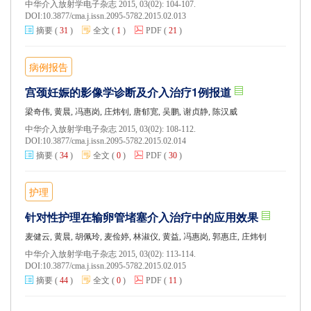
中华介入放射学电子杂志 2015, 03(02): 104-107.
DOI:
10.3877/cma.j.issn.2095-5782.2015.02.013
摘要
(
31
)
全文
(
1
)
PDF
(
21
)
病例报告
宫颈妊娠的影像学诊断及介入治疗1例报道
梁奇伟, 黄晨, 冯惠岗, 庄炜钊, 唐郁宽, 吴鹏, 谢贞静, 陈汉威
中华介入放射学电子杂志 2015, 03(02): 108-112.
DOI:
10.3877/cma.j.issn.2095-5782.2015.02.014
摘要
(
34
)
全文
(
0
)
PDF
(
30
)
护理
针对性护理在输卵管堵塞介入治疗中的应用效果
麦健云, 黄晨, 胡佩玲, 麦俭婷, 林淑仪, 黄益, 冯惠岗, 郭惠庄, 庄炜钊
中华介入放射学电子杂志 2015, 03(02): 113-114.
DOI:
10.3877/cma.j.issn.2095-5782.2015.02.015
摘要
(
44
)
全文
(
0
)
PDF
(
11
)