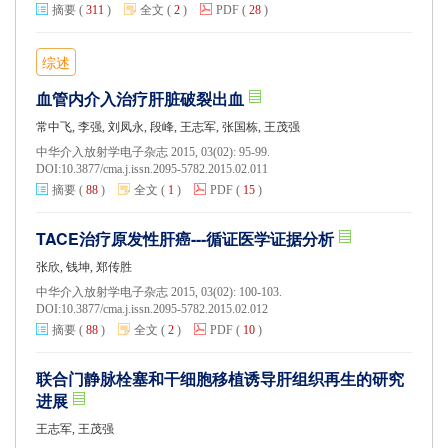
摘要
(
311
)
全文
(
2
)
PDF
(
28
)
综述
血管内介入治疗肝脏破裂出血
常中飞, 李强, 刘凤永, 段峰, 王志军, 张国栋, 王茂强
中华介入放射学电子杂志 2015, 03(02): 95-99.
DOI:
10.3877/cma.j.issn.2095-5782.2015.02.011
摘要
(
88
)
全文
(
1
)
PDF
(
15
)
TACE治疗原发性肝癌---循证医学证据分析
张欣, 钱坤, 郑传胜
中华介入放射学电子杂志 2015, 03(02): 100-103.
DOI:
10.3877/cma.j.issn.2095-5782.2015.02.012
摘要
(
88
)
全文
(
2
)
PDF
(
10
)
联合门静脉栓塞和干细胞移植诱导肝组织再生的研究
进展
王志军, 王茂强