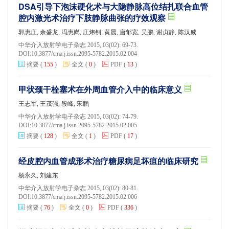
DSA引导下泡沫硬化术与大隐静脉高位结扎联合血管
腔内激光术治疗下肢静脉曲张的疗效观察
郭惠庄, 余盛龙, 冯惠岗, 庄炜钊, 黄晨, 唐郁宽, 吴鹏, 谢贞静, 陈汉威
中华介入放射学电子杂志 2015, 03(02): 69-73.
DOI:
10.3877/cma.j.issn.2095-5782.2015.02.004
摘要
(
155
)
全文
(
0
)
PDF
(
13
)
甲状颈干栓塞术在外周血管介入中的临床意义
王志军, 王茂强, 段峰, 宋鹏
中华介入放射学电子杂志 2015, 03(02): 74-79.
DOI:
10.3877/cma.j.issn.2095-5782.2015.02.005
摘要
(
128
)
全文
(
1
)
PDF
(
17
)
经皮腔内血管成形术治疗糖尿病足坏疽的临床研究
杨永久, 刘建东
中华介入放射学电子杂志 2015, 03(02): 80-81.
DOI:
10.3877/cma.j.issn.2095-5782.2015.02.006
摘要
(
76
)
全文
(
0
)
PDF
(
336
)