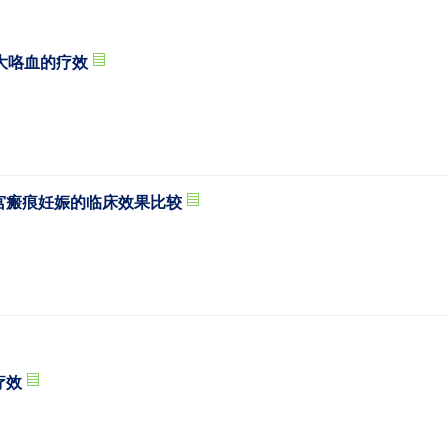
癌大咯血的疗效
宫瘢痕妊娠的临床效果比较
疗效