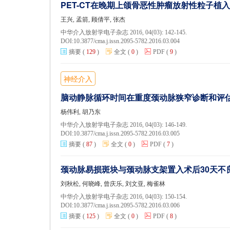
PET-CT在晚期上颌骨恶性肿瘤放射性粒子植
王兴, 孟箭, 顾倩平, 张杰
中华介入放射学电子杂志 2016, 04(03): 142-145.
DOI:
10.3877/cma.j.issn.2095-5782.2016.03.004
摘要
(
129
)
全文
(
0
)
PDF
(
9
)
神经介入
脑动静脉循环时间在重度颈动脉狭窄诊断和评
杨伟利, 胡乃东
中华介入放射学电子杂志 2016, 04(03): 146-149.
DOI:
10.3877/cma.j.issn.2095-5782.2016.03.005
摘要
(
87
)
全文
(
0
)
PDF
(
7
)
颈动脉易损斑块与颈动脉支架置入术后30天不
刘秋松, 何晓峰, 曾庆乐, 刘文亚, 梅雀林
中华介入放射学电子杂志 2016, 04(03): 150-154.
DOI:
10.3877/cma.j.issn.2095-5782.2016.03.006
摘要
(
125
)
全文
(
0
)
PDF
(
8
)