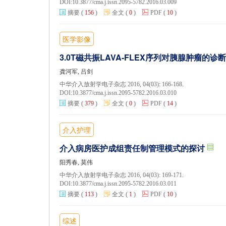
DOI:
10.3877/cma.j.issn.2095-5782.2016.03.009
摘要
(
156
)
全文
(
0
)
PDF
(
10
)
医学影像
3.0T磁共振LAVA-FLEX序列对胰腺肿瘤的诊
龚河军, 吕剑
中华介入放射学电子杂志 2016, 04(03): 166-168.
DOI:
10.3877/cma.j.issn.2095-5782.2016.03.010
摘要
(
379
)
全文
(
0
)
PDF
(
14
)
介入护理
介入病房医护成组责任制管理模式的探讨
阳秀春, 莫伟
中华介入放射学电子杂志 2016, 04(03): 169-171.
DOI:
10.3877/cma.j.issn.2095-5782.2016.03.011
摘要
(
113
)
全文
(
1
)
PDF
(
10
)
综述