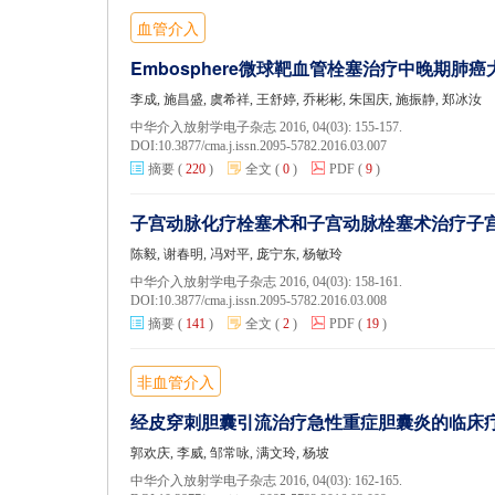
血管介入
Embosphere微球靶血管栓塞治疗中晚期肺
李成, 施昌盛, 虞希祥, 王舒婷, 乔彬彬, 朱国庆, 施振静, 郑冰汝
中华介入放射学电子杂志 2016, 04(03): 155-157.
DOI:
10.3877/cma.j.issn.2095-5782.2016.03.007
摘要
(
220
)
全文
(
0
)
PDF
(
9
)
子宫动脉化疗栓塞术和子宫动脉栓塞术治疗子
陈毅, 谢春明, 冯对平, 庞宁东, 杨敏玲
中华介入放射学电子杂志 2016, 04(03): 158-161.
DOI:
10.3877/cma.j.issn.2095-5782.2016.03.008
摘要
(
141
)
全文
(
2
)
PDF
(
19
)
非血管介入
经皮穿刺胆囊引流治疗急性重症胆囊炎的临床
郭欢庆, 李威, 邹常咏, 满文玲, 杨坡
中华介入放射学电子杂志 2016, 04(03): 162-165.