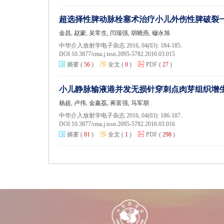
超选择性脾动脉栓塞术治疗小儿外伤性脾破裂
金昌, 赵蒙, 吴常生, 闫瑞强, 胡晓燕, 穆永旭
中华介入放射学电子杂志 2016, 04(03): 184-185.
DOI:
10.3877/cma.j.issn.2095-5782.2016.03.015
摘要
(
56
)
全文
(
0
)
PDF
(
27
)
小儿静脉输液港并发无损针穿刺点肉芽组织增
杨超, 卢伟, 金鑫荔, 蒋富强, 马军朋
中华介入放射学电子杂志 2016, 04(03): 186-187.
DOI:
10.3877/cma.j.issn.2095-5782.2016.03.016
摘要
(
81
)
全文
(
1
)
PDF
(
298
)