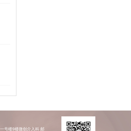
区一号楼9楼微创介入科
邮