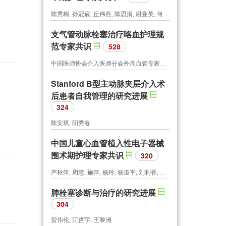
陈秀梅, 孙冠宸, 丘伟燕, 陈思涓, 谢曼英, 何丽娟, 广东省护士协会介入护士分会, 广东省医师协会介入医师分会
支气管动脉栓塞治疗咯血护理规
范专家共识
528
中国医师协会介入医师分会外周血管专家工作委员会
Stanford B型主动脉夹层介入术
后患者自我管理的研究进展
324
陈安琪, 阳秀春
中国儿童心血管植入性电子器械
围术期护理专家共识
320
严秋萍, 周慧, 施萍, 杨玲, 杨道平, 刘利香, 中国医师协会儿科医师分会心血管专委会护理学组
肺栓塞诊断与治疗的研究进展
304
贺伟伦, 江哲宇, 王黎洲