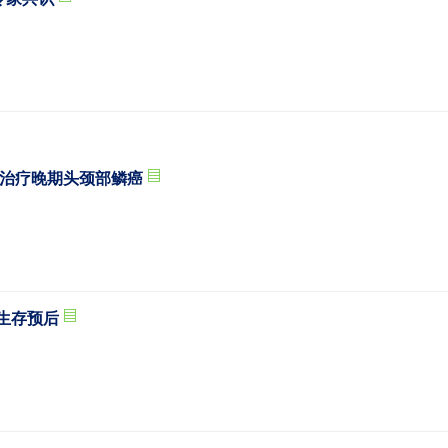
入治疗晚期头颈部鳞癌
及生存预后