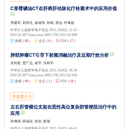
C形臂碘油CT在肝癌肝动脉化疗栓塞术中的应用价值
李建军, 郑加生, 崔雄伟, 孙斌, 房达, 叶琳超
中华介入放射学电子杂志 2013, 01(02): 32-35.
DOI:
10.3877/cma.j.issn.2095-5782.2013.02.009
摘要
(
89
)
全文
(
0
)
PDF
(
17
)
肺部肿瘤CT引导下射频消融治疗及近期疗效分析
关利君, 贾广志, 崔宇, 马和平
中华介入放射学电子杂志 2013, 01(02): 36-39.
DOI:
10.3877/cma.j.issn.2095-5782.2013.02.010
摘要
(
99
)
全文
(
1
)
PDF
(
18
)
非血管介入
左右肝管横位支架在恶性高位复杂胆管梗阻治疗中的
应用
孙增涛, 薛福珍, 张垒, 陈颉
中华介入放射学电子杂志 2013, 01(02): 40-43.