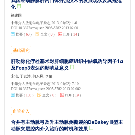
我国经颈静脉肝内门体分流技术的发展现状及其规范
化
褚建国
中华介入放射学电子杂志 2013, 01(02): 1-6.
DOI:
10.3877/cmaj.issn.2095-5782.2013.02.001
摘要
(
63
)
全文
(
0
)
PDF
(
14
)
基础研究
肝动脉化疗栓塞术对肝细胞癌组织中缺氧诱导因子1α
及Foxp3表达的影响及意义
宋浩, 于友涛, 何东风, 李倩
中华介入放射学电子杂志 2013, 01(02): 7-10.
DOI:
10.3877/cma.j.issn.2095-5782.2013.02.002
摘要
(
103
)
全文
(
0
)
PDF
(
19
)
血管介入
合并有主动脉弓及升主动脉倒撕裂的DeBakey Ⅲ型主
动脉夹层腔内介入治疗的时机和效果