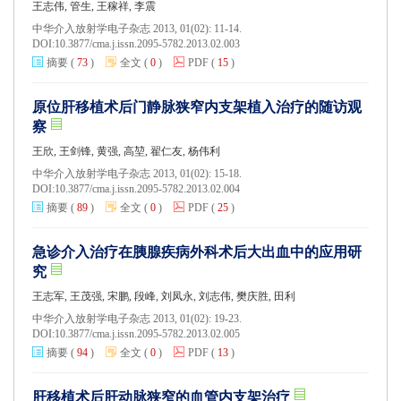
王志伟, 管生, 王稼祥, 李震
中华介入放射学电子杂志 2013, 01(02): 11-14.
DOI:
10.3877/cma.j.issn.2095-5782.2013.02.003
摘要
(
73
)
全文
(
0
)
PDF
(
15
)
原位肝移植术后门静脉狭窄内支架植入治疗的随访观
察
王欣, 王剑锋, 黄强, 高堃, 翟仁友, 杨伟利
中华介入放射学电子杂志 2013, 01(02): 15-18.
DOI:
10.3877/cma.j.issn.2095-5782.2013.02.004
摘要
(
89
)
全文
(
0
)
PDF
(
25
)
急诊介入治疗在胰腺疾病外科术后大出血中的应用研
究
王志军, 王茂强, 宋鹏, 段峰, 刘凤永, 刘志伟, 樊庆胜, 田利
中华介入放射学电子杂志 2013, 01(02): 19-23.
DOI:
10.3877/cma.j.issn.2095-5782.2013.02.005
摘要
(
94
)
全文
(
0
)
PDF
(
13
)
肝移植术后肝动脉狭窄的血管内支架治疗