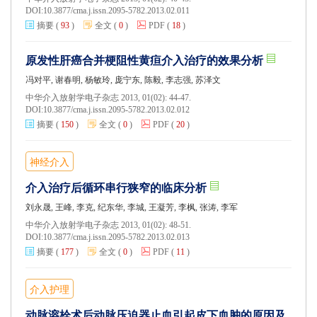
DOI:
10.3877/cma.j.issn.2095-5782.2013.02.011
摘要
(
93
)
全文
(
0
)
PDF
(
18
)
原发性肝癌合并梗阻性黄疸介入治疗的效果分析
冯对平, 谢春明, 杨敏玲, 庞宁东, 陈毅, 李志强, 苏泽文
中华介入放射学电子杂志 2013, 01(02): 44-47.
DOI:
10.3877/cma.j.issn.2095-5782.2013.02.012
摘要
(
150
)
全文
(
0
)
PDF
(
20
)
神经介入
介入治疗后循环串行狭窄的临床分析
刘永晟, 王峰, 李克, 纪东华, 李城, 王凝芳, 李枫, 张涛, 李军
中华介入放射学电子杂志 2013, 01(02): 48-51.
DOI:
10.3877/cma.j.issn.2095-5782.2013.02.013
摘要
(
177
)
全文
(
0
)
PDF
(
11
)
介入护理
动脉溶栓术后动脉压迫器止血引起皮下血肿的原因及