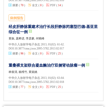
DOI:
10.3877/cma.j.issn.2095-5782.2013.02.016
摘要
(
70
)
全文
(
0
)
PDF
(
14
)
病例报告
经皮肝静脉重建术治疗长段肝静脉闭塞型巴德-基亚里
综合征一例
黄振, 庞桦进, 李彦豪, 何晓峰
中华介入放射学电子杂志 2013, 01(02): 61-62.
DOI:
10.3877/cma.j.issn.2095-5782.2013.02.017
摘要
(
96
)
全文
(
0
)
PDF
(
25
)
重叠裸支架联合凝血酶治疗双侧肾动脉瘤一例
林俊清, 杨维竹, 黄兢姚
中华介入放射学电子杂志 2013, 01(02): 63-64.
DOI:
10.3877/cma.j.issn.2095-5782.2013.02.018
摘要
(
77
)
全文
(
0
)
PDF
(
25
)