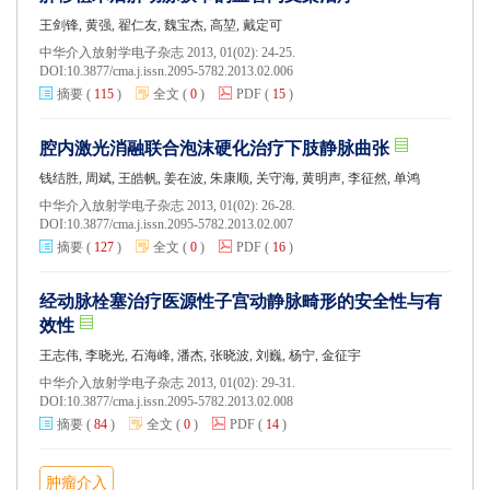
王剑锋, 黄强, 翟仁友, 魏宝杰, 高堃, 戴定可
中华介入放射学电子杂志 2013, 01(02): 24-25.
DOI:
10.3877/cma.j.issn.2095-5782.2013.02.006
摘要
(
115
)
全文
(
0
)
PDF
(
15
)
腔内激光消融联合泡沫硬化治疗下肢静脉曲张
钱结胜, 周斌, 王皓帆, 姜在波, 朱康顺, 关守海, 黄明声, 李征然, 单鸿
中华介入放射学电子杂志 2013, 01(02): 26-28.
DOI:
10.3877/cma.j.issn.2095-5782.2013.02.007
摘要
(
127
)
全文
(
0
)
PDF
(
16
)
经动脉栓塞治疗医源性子宫动静脉畸形的安全性与有
效性
王志伟, 李晓光, 石海峰, 潘杰, 张晓波, 刘巍, 杨宁, 金征宇
中华介入放射学电子杂志 2013, 01(02): 29-31.
DOI:
10.3877/cma.j.issn.2095-5782.2013.02.008
摘要
(
84
)
全文
(
0
)
PDF
(
14
)
肿瘤介入