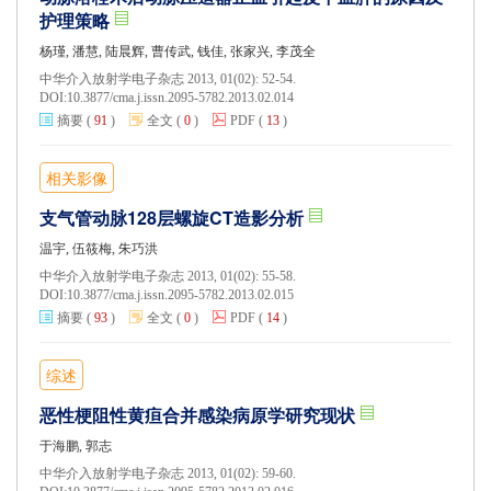
护理策略
杨瑾, 潘慧, 陆晨辉, 曹传武, 钱佳, 张家兴, 李茂全
中华介入放射学电子杂志 2013, 01(02): 52-54.
DOI:
10.3877/cma.j.issn.2095-5782.2013.02.014
摘要
(
91
)
全文
(
0
)
PDF
(
13
)
相关影像
支气管动脉128层螺旋CT造影分析
温宇, 伍筱梅, 朱巧洪
中华介入放射学电子杂志 2013, 01(02): 55-58.
DOI:
10.3877/cma.j.issn.2095-5782.2013.02.015
摘要
(
93
)
全文
(
0
)
PDF
(
14
)
综述
恶性梗阻性黄疸合并感染病原学研究现状
于海鹏, 郭志
中华介入放射学电子杂志 2013, 01(02): 59-60.