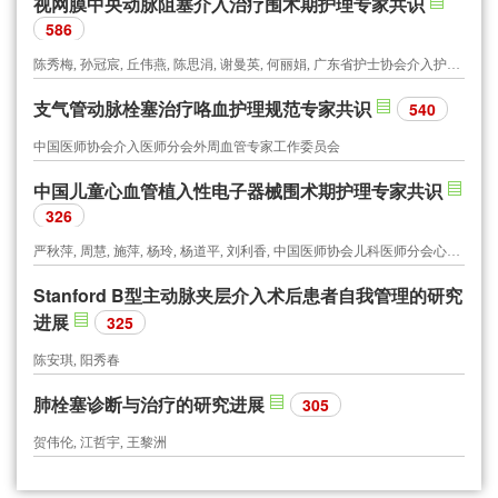
视网膜中央动脉阻塞介入治疗围术期护理专家共识
586
陈秀梅, 孙冠宸, 丘伟燕, 陈思涓, 谢曼英, 何丽娟, 广东省护士协会介入护士分会, 广东省医师协会介入医师分会
支气管动脉栓塞治疗咯血护理规范专家共识
540
中国医师协会介入医师分会外周血管专家工作委员会
中国儿童心血管植入性电子器械围术期护理专家共识
326
严秋萍, 周慧, 施萍, 杨玲, 杨道平, 刘利香, 中国医师协会儿科医师分会心血管专委会护理学组
Stanford B型主动脉夹层介入术后患者自我管理的研究
进展
325
陈安琪, 阳秀春
肺栓塞诊断与治疗的研究进展
305
贺伟伦, 江哲宇, 王黎洲